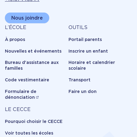
Nous joindre
À
Outils
L’ÉCOLE
OUTILS
propos
À propos
Portail parents
Nouvelles et événements
Inscrire un enfant
Bureau d'assistance aux
Horaire et calendrier
familles
scolaire
Code vestimentaire
Transport
Formulaire de
Faire un don
dénonciation
Carrière
LE CECCE
Pourquoi choisir le CECCE
Voir toutes les écoles