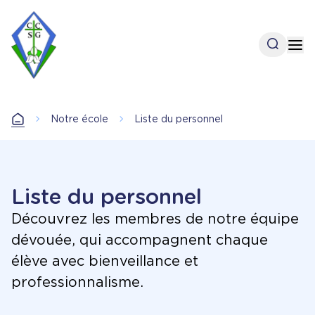
Aller
au
contenu
Open se
Op
principal
Accueil
Notre école
Liste du personnel
Accueil
Liste du personnel
Découvrez les membres de notre équipe
dévouée, qui accompagnent chaque
élève avec bienveillance et
professionnalisme.